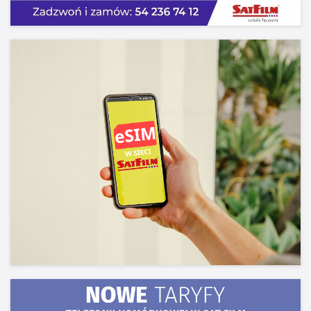
Poczta
Aktualności i komunikaty
Kamery miejskie
Test prędkości łącza
Pliki do pobrania
Bezpieczeństwo w sieci
Jak płacić za usługi
Zgłoś problem
O nas
Krótko o nas