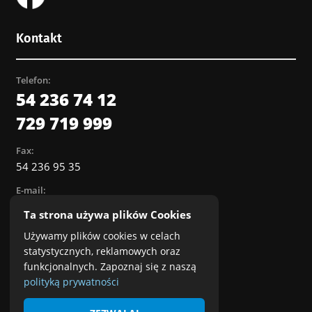
Kontakt
Telefon:
54 236 74 12
729 719 999
Fax:
54 236 95 35
E-mail:
biuro@satfilm.pl
Ta strona używa plików Cookies
Biuro Obsługi Abonentów:
Używamy plików cookies w celach
ul. Hutnicza 20
statystycznych, reklamowych oraz
87-800 Włocławek
funkcjonalnych. Zapoznaj się z naszą
polityką prywatności
Punkt sprzedaży usług:
ul. Kościuszki 16B (przy CH Wzorcownia)