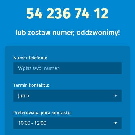
54 236 74 12
Włocławek - Michelin
lub zostaw numer, oddzwonimy!
Józefowo
Numer telefonu:
Kruszyn
Termin kontaktu:
Kruszynek
Preferowana pora kontaktu:
Ludwinowo