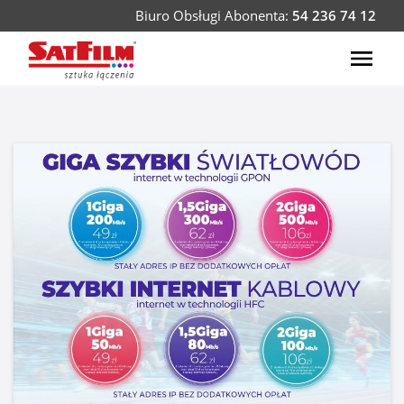
Biuro Obsługi Abonenta:
54 236 74 12
Usługi
Telewizja
Internet
Telefon
SatFilm GO
Oferta dla Biznesu
Strefa Abonenta
E-BOA