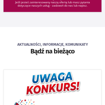
Jeśli jesteś zainteresowany naszą ofertą lub masz pytania
dotyczące naszych usług - zadzwoń do nas lub napisz.
AKTUALNOŚCI, INFORMACJE, KOMUNIKATY
Bądź na bieżąco