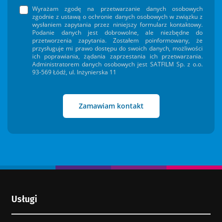
Wyrażam zgodę na przetwarzanie danych osobowych
zgodnie z ustawą o ochronie danych osobowych w związku z
wysłaniem zapytania przez niniejszy formularz kontaktowy.
Nowa Wieś
Podanie danych jest dobrowolne, ale niezbędne do
przetworzenia zapytania. Zostałem poinformowany, że
przysługuje mi prawo dostępu do swoich danych, możliwości
ich poprawiania, żądania zaprzestania ich przetwarzania.
Administratorem danych osobowych jest SATFILM Sp. z o.o.
93-569 Łódź, ul. Inżynierska 11
Świętosław
Zamawiam kontakt
Brześć Kujawski
Stary Brześć
Usługi
Pikutkowo