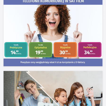
Kontakt
Dane firmy
Ochrona Danych Osobowych
Ochrona sygnalisty
Polityka plików Cookies
Udogodnienia dla osób niepełnosprawnych
Jakość świadczonych usług
telekomunikacyjnych
Nasz kanał na YouTube
Facebook