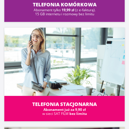
TELEFONIA KOMÓRKOWA
Abonament tylko
19,99 zł
(z e-fakturą).
15 GB internetu i rozmowy bez limitu
TELEFONIA STACJONARNA
Abonament już za 9,90 zł
w sieci SAT FILM
bez limitu