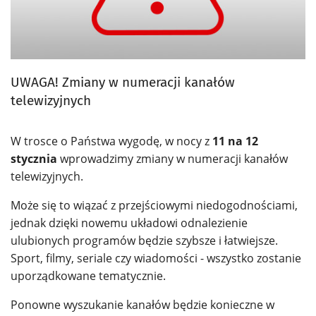
Poczta
Aktualności i komunikaty
Kamery miejskie
UWAGA! Zmiany w numeracji kanałów
telewizyjnych
Test prędkości łącza
Pliki do pobrania
W trosce o Państwa wygodę, w nocy z
11 na 12
stycznia
wprowadzimy zmiany w numeracji kanałów
Bezpieczeństwo w sieci
telewizyjnych.
Jak płacić za usługi
Może się to wiązać z przejściowymi niedogodnościami,
jednak dzięki nowemu układowi odnalezienie
Zgłoś problem
ulubionych programów będzie szybsze i łatwiejsze.
Sport, filmy, seriale czy wiadomości - wszystko zostanie
O nas
uporządkowane tematycznie.
Ponowne wyszukanie kanałów będzie konieczne w
Krótko o nas