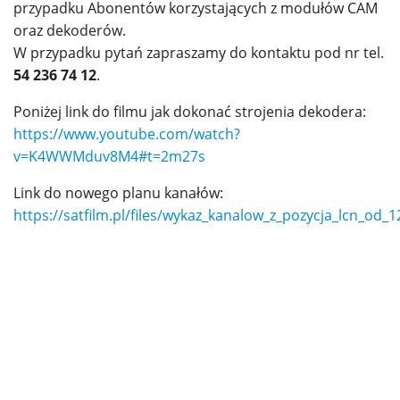
przypadku Abonentów korzystających z modułów CAM
Kontakt
oraz dekoderów.
W przypadku pytań zapraszamy do kontaktu pod nr tel.
Dane firmy
54 236 74 12
.
Ochrona Danych Osobowych
Poniżej link do filmu jak dokonać strojenia dekodera:
https://www.youtube.com/watch?
Ochrona sygnalisty
v=K4WWMduv8M4#t=2m27s
Polityka plików Cookies
Link do nowego planu kanałów:
https://satfilm.pl/files/wykaz_kanalow_z_pozycja_lcn_od_
Udogodnienia dla osób niepełnosprawnych
Jakość świadczonych usług telekomunikacyjnych
Nasz kanał na YouTube
Facebook